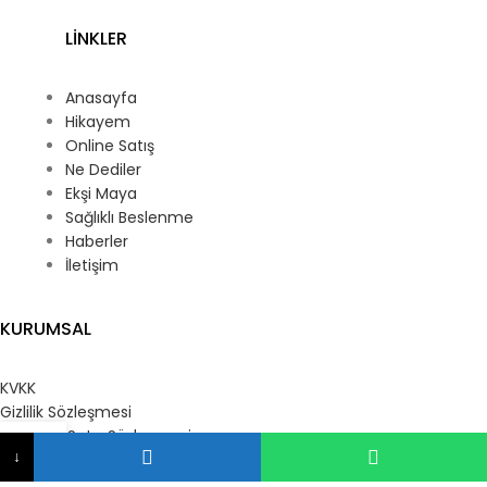
LİNKLER
Anasayfa
Hikayem
Online Satış
Ne Dediler
Ekşi Maya
Sağlıklı Beslenme
Haberler
İletişim
KURUMSAL
KVKK
Gizlilik Sözleşmesi
Mesafeli Satış Sözleşmesi
↓
Kullanım Sözleşmesi
ağaza
Sepet
Hesabım
Müşteri Aydınlatma Metni