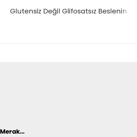
03
ARA
Glutensiz Değil Glifosatsız Beslenin
Merak...