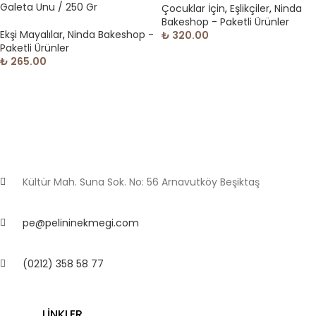
Galeta Unu / 250 Gr
Çocuklar İçin
,
Eşlikçiler
,
Ninda
Bakeshop - Paketli Ürünler
Ekşi Mayalılar
,
Ninda Bakeshop -
₺
320.00
Paketli Ürünler
₺
265.00
Kültür Mah. Suna Sok. No: 56 Arnavutköy Beşiktaş
pe@pelininekmegi.com
(0212) 358 58 77
LİNKLER