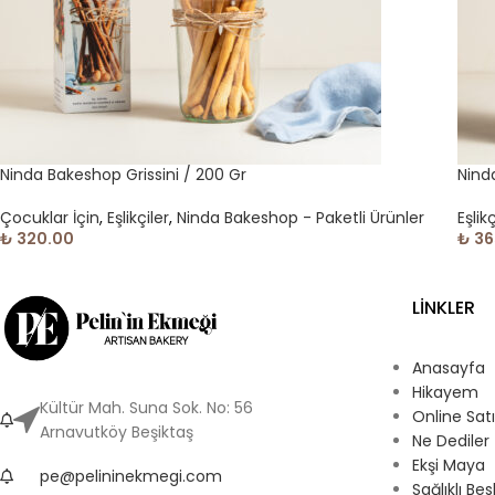
Ninda Bakeshop Grissini / 200 Gr
Nind
Çocuklar İçin
,
Eşlikçiler
,
Ninda Bakeshop - Paketli Ürünler
Eşlikç
₺
320.00
₺
36
LİNKLER
Anasayfa
Hikayem
Kültür Mah. Suna Sok. No: 56
Online Sat
Arnavutköy Beşiktaş
Ne Dediler
Ekşi Maya
pe@pelininekmegi.com
Sağlıklı B