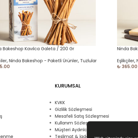
a Bakeshop Kavılca Galeta / 200 Gr
Ninda Bak
iler
,
Ninda Bakeshop - Paketli Ürünler
,
Tuzlular
Eşlikçiler
,
5.00
₺
365.00
KURUMSAL
KVKK
Gizlilik Sözleşmesi
ış
Mesafeli Satış Sözleşmesi
Kullanım Sözleşmesi
Müşteri Aydınlatma Metni
eslenme
Teslimat & İade