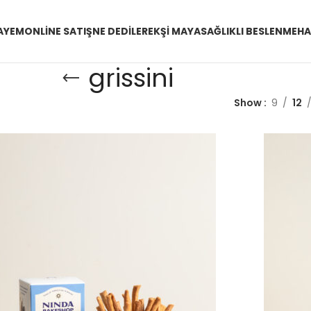
AYEM
ONLINE SATIŞ
NE DEDILER
EKŞI MAYA
SAĞLIKLI BESLENME
HA
grissini
Show
9
12