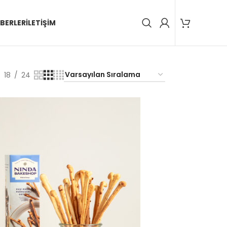
BERLER
İLETIŞIM
18
24